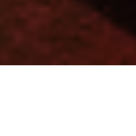
Partager
Imprimer
Informations pratiques
Place Colombé
CS 70269
54701 Pont-à-Mousson