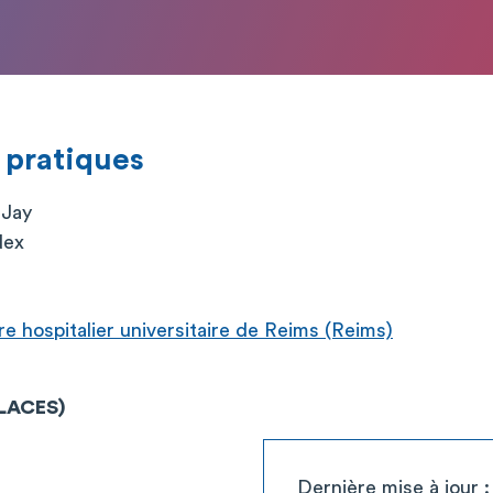
 pratiques
 Jay
dex
 hospitalier universitaire de Reims (Reims)
PLACES)
Dernière mise à jour 