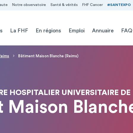
aute
Notre observatoire
Santé & vérités
FHF Cancer
#SANTEXPO
s
La FHF
En régions
Emploi
Annuaire
FAQ
 Reims
Bâtiment Maison Blanche (Reims)
E HOSPITALIER UNIVERSITAIRE DE
t Maison Blanche