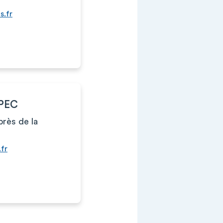
.fr
PEC
près de la
fr