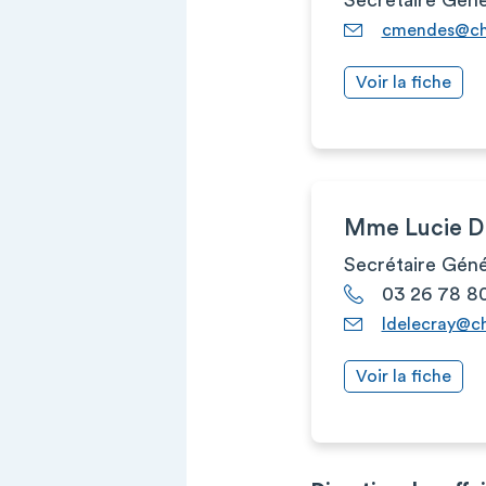
cmendes@chu
Voir la fiche
Mme Lucie 
Secrétaire Géné
03 26 78 8
ldelecray@ch
Voir la fiche