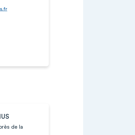
.fr
MUS
près de la