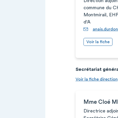
Direction adjoin
commune du CH 
Montmirail, EH
d'A
anais.durdon
Voir la fiche
Secrétariat généra
Voir la fiche direction
Mme Cloé M
Directrice adjoi
Secrétaire Géné