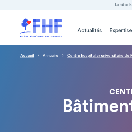
Navigation Pré-entête
Panneau de gestion des cookies
La tête h
Navigation principale
Actualités
Expertise
Fil d'Ariane
Accueil
Annuaire
Centre hospitalier universitaire de
CENTR
Bâtimen