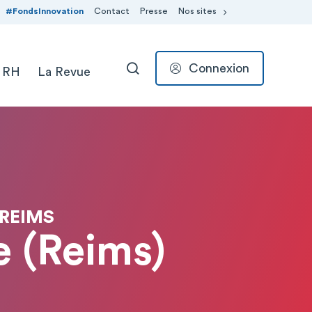
#FondsInnovation
Contact
Presse
Nos sites
Connexion
 RH
La Revue
RECHERCHER
 REIMS
 (Reims)