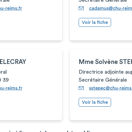
-reims.fr
cadamus@chu-reims
Voir la fiche
DELECRAY
Mme Solvène STE
ral
Directrice adjointe au
0 39
Secrétaire Générale
u-reims.fr
sstepec@chu-reims.
Voir la fiche