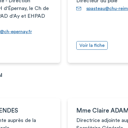
te - Direction
Directeur du pôle
d'Épernay, le Ch de
spasteau@chu-reims
PAD d'Ay et EHPAD
@ch-epernay.fr
Voir la fiche
l
ENDES
Mme Claire ADA
nte auprès de la
Directrice adjointe au
rale
Secrétaire Générale