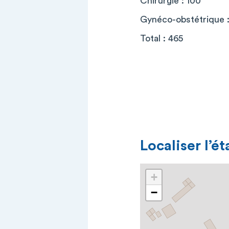
Chirurgie : 100
Gynéco-obstétrique :
Total : 465
Localiser l’é
+
−