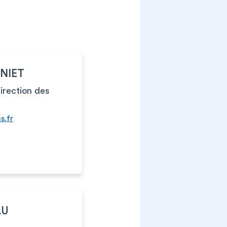
NIET
Direction des
s.fr
AU