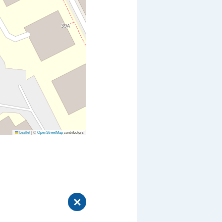
Leaflet
|
©
OpenStreetMap
contributors