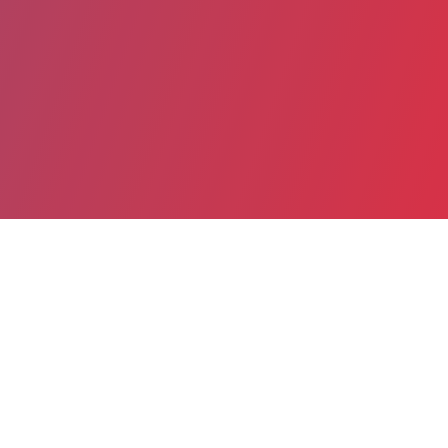
Partager
Imprimer
Informations pratiques
rue des Menneries
BP 629
50406 Granville